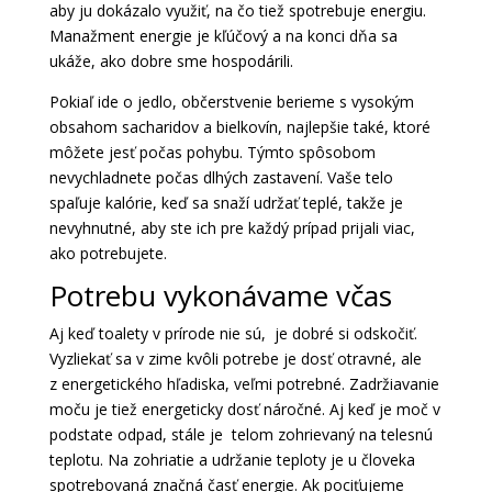
aby ju dokázalo využiť, na čo tiež spotrebuje energiu.
Manažment energie je kľúčový a na konci dňa sa
ukáže, ako dobre sme hospodárili.
Pokiaľ ide o jedlo, občerstvenie berieme s vysokým
obsahom sacharidov a bielkovín, najlepšie také, ktoré
môžete jesť počas pohybu. Týmto spôsobom
nevychladnete počas dlhých zastavení. Vaše telo
spaľuje kalórie, keď sa snaží udržať teplé, takže je
nevyhnutné, aby ste ich pre každý prípad prijali viac,
ako potrebujete.
Potrebu vykonávame včas
Aj keď toalety v prírode nie sú, je dobré si odskočiť.
Vyzliekať sa v zime kvôli potrebe je dosť otravné, ale
z energetického hľadiska, veľmi potrebné. Zadržiavanie
moču je tiež energeticky dosť náročné. Aj keď je moč v
podstate odpad, stále je telom zohrievaný na telesnú
teplotu. Na zohriatie a udržanie teploty je u človeka
spotrebovaná značná časť energie. Ak pociťujeme