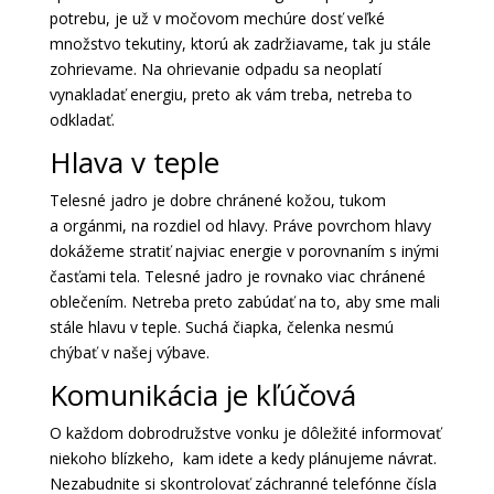
potrebu, je už v močovom mechúre dosť veľké
množstvo tekutiny, ktorú ak zadržiavame, tak ju stále
zohrievame. Na ohrievanie odpadu sa neoplatí
vynakladať energiu, preto ak vám treba, netreba to
odkladať.
Hlava v teple
Telesné jadro je dobre chránené kožou, tukom
a orgánmi, na rozdiel od hlavy. Práve povrchom hlavy
dokážeme stratiť najviac energie v porovnaním s inými
časťami tela. Telesné jadro je rovnako viac chránené
oblečením. Netreba preto zabúdať na to, aby sme mali
stále hlavu v teple. Suchá čiapka, čelenka nesmú
chýbať v našej výbave.
Komunikácia je kľúčová
O každom dobrodružstve vonku je dôležité informovať
niekoho blízkeho, kam idete a kedy plánujeme návrat.
Nezabudnite si skontrolovať záchranné telefónne čísla