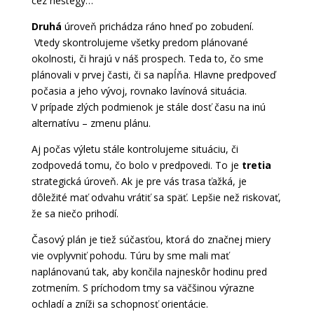
cez heštegy…
Druhá
úroveň prichádza ráno hneď po zobudení.
Vtedy skontrolujeme všetky predom plánované
okolnosti, či hrajú v náš prospech. Teda to, čo sme
plánovali v prvej časti, či sa napĺňa. Hlavne predpoveď
počasia a jeho vývoj, rovnako lavínová situácia.
V prípade zlých podmienok je stále dosť času na inú
alternatívu – zmenu plánu.
Aj počas výletu stále kontrolujeme situáciu, či
zodpovedá tomu, čo bolo v predpovedi. To je
tretia
strategická úroveň. Ak je pre vás trasa ťažká, je
dôležité mať odvahu vrátiť sa späť. Lepšie než riskovať,
že sa niečo prihodí.
Časový plán je tiež súčasťou, ktorá do značnej miery
vie ovplyvniť pohodu. Túru by sme mali mať
naplánovanú tak, aby končila najneskôr hodinu pred
zotmením. S príchodom tmy sa väčšinou výrazne
ochladí a zníži sa schopnosť orientácie.