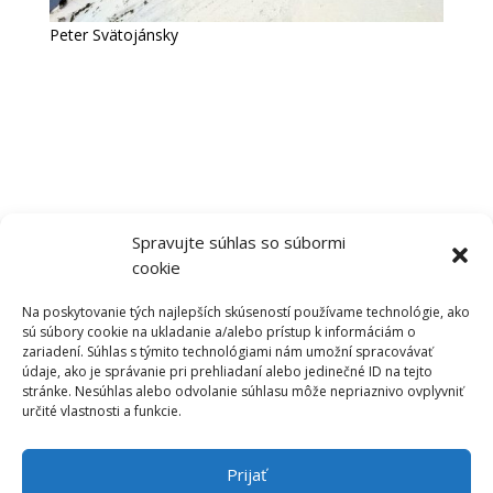
Peter Svätojánsky
Spravujte súhlas so súbormi
cookie
Na poskytovanie tých najlepších skúseností používame technológie, ako
sú súbory cookie na ukladanie a/alebo prístup k informáciám o
zariadení. Súhlas s týmito technológiami nám umožní spracovávať
údaje, ako je správanie pri prehliadaní alebo jedinečné ID na tejto
Tvoj Ski – Alp portál
stránke. Nesúhlas alebo odvolanie súhlasu môže nepriaznivo ovplyvniť
určité vlastnosti a funkcie.
Prijať
www.skialpinizmus.sk