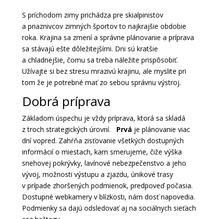
S príchodom zimy prichádza pre skialpinistov
a priaznivcov zimných športov to najkrajšie obdobie
roka. Krajina sa zmení a správne plánovanie a príprava
sa stávajú ešte dôležitejšími. Dni sú kratšie
a chladnejšie, čomu sa treba náležite prispôsobiť.
Užívajte si bez stresu mrazivú krajinu, ale myslite pri
tom že je potrebné mať zo sebou správnu výstroj.
Dobrá príprava
Základom úspechu je vždy príprava, ktorá sa skladá
z troch strategických úrovní.
Prvá
je plánovanie viac
dní vopred. Zahŕňa zisťovanie všetkých dostupných
informácií o miestach, kam smerujeme, čiže výška
snehovej pokrývky, lavínové nebezpečenstvo a jeho
vývoj, možnosti výstupu a zjazdu, únikové trasy
v prípade zhoršených podmienok, predpoveď počasia.
Dostupné webkamery v blízkosti, nám dosť napovedia.
Podmienky sa dajú odsledovať aj na sociálnych sieťach