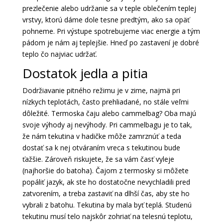
prezlečenie alebo udržanie sa v teple oblečením teplej
vrstvy, ktorú dáme dole tesne predtým, ako sa opäť
pohneme. Pri výstupe spotrebujeme viac energie a tým
pádom je nám aj teplejšie. Hneď po zastavení je dobré
teplo čo najviac udržať.
Dostatok jedla a pitia
Dodržiavanie pitného režimu je v zime, najmä pri
nízkych teplotách, často prehliadané, no stále veľmi
dôležité. Termoska čaju alebo cammelbag? Oba majú
svoje výhody aj nevýhody. Pri cammelbagu je to tak,
že nám tekutina v hadičke môže zamrznúť a teda
dostať sa k nej otváraním vreca s tekutinou bude
ťažšie. Zároveň riskujete, že sa vám časť vyleje
(najhoršie do batoha). Čajom z termosky si môžete
popáliť jazyk, ak ste ho dostatočne nevychladili pred
zatvorením, a treba zastaviť na dlhší čas, aby ste ho
vybrali z batohu. Tekutina by mala byť teplá. Studenú
tekutinu musí telo najskôr zohriať na telesnú teplotu,