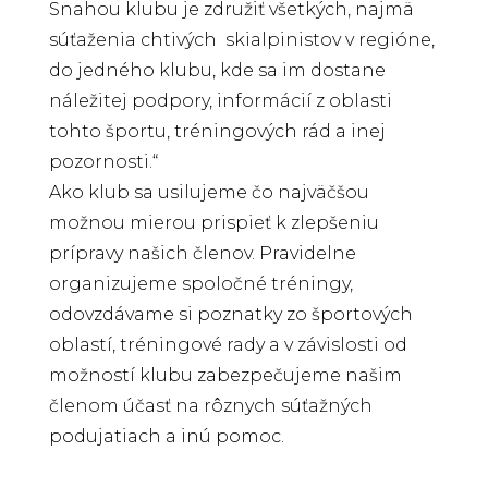
Snahou klubu je združiť všetkých, najmä
súťaženia chtivých skialpinistov v regióne,
do jedného klubu, kde sa im dostane
náležitej podpory, informácií z oblasti
tohto športu, tréningových rád a inej
pozornosti.“
Ako klub sa usilujeme čo najväčšou
možnou mierou prispieť k zlepšeniu
prípravy našich členov. Pravidelne
organizujeme spoločné tréningy,
odovzdávame si poznatky zo športových
oblastí, tréningové rady a v závislosti od
možností klubu zabezpečujeme našim
členom účasť na rôznych súťažných
podujatiach a inú pomoc.