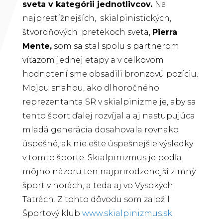
sveta v kategórii jednotlivcov.
Na
najprestížnejších, skialpinistických,
štvordňových pretekoch sveta,
Pierra
Mente,
som sa stal spolu s partnerom
víťazom jednej etapy a v celkovom
hodnotení sme obsadili bronzovú pozíciu.
Mojou snahou, ako dlhoročného
reprezentanta SR v skialpinizme je, aby sa
tento šport ďalej rozvíjal a aj nastupujúca
mladá generácia dosahovala rovnako
úspešné, ak nie ešte úspešnejšie výsledky
v tomto športe. Skialpinizmus je podľa
môjho názoru ten najprirodzenejší zimný
šport v horách, a teda aj vo Vysokých
Tatrách. Z tohto dôvodu som založil
Športový klub
www.skialpinizmus.sk
.