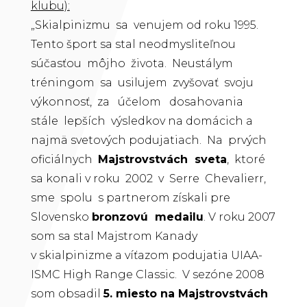
klubu):
„Skialpinizmu sa venujem od roku 1995.
Tento šport sa stal neodmysliteľnou
súčasťou môjho života. Neustálym
tréningom sa usilujem zvyšovať svoju
výkonnosť, za účelom dosahovania
stále lepších výsledkov na domácich a
najmä svetových podujatiach. Na prvých
oficiálnych
Majstrovstvách sveta
, ktoré
sa konali v roku 2002 v Serre Chevalierr,
sme spolu s partnerom získali pre
Slovensko
bronzovú medailu
. V roku 2007
som sa stal Majstrom Kanady
v skialpinizme a víťazom podujatia UIAA-
ISMC High Range Classic. V sezóne 2008
som obsadil
5. miesto na Majstrovstvách