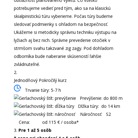
obtiažnosť plánovaného výletu. Čo všetko
potrebujeme vedieť pred tým, ako sa na klasickú
skialpinistickú túru vyberieme. Počas túry budeme
sledovať podmienky s ohľadom na bezpečnosť.
Ukážeme si metodicky správnu techniku výstupu na
lyžiach aj bez nich. Správne prevedenie otočiek v
strmšom svahu takzvané zig zagy. Pod dohľadom
odborníka bude naberanie skúseností ľahšie
zvládnuteľné.
Jednodňový Pokročilý kurz
Trvanie túry: 5-7 h
Prevýšenie: do 800 m
Dlžka túry: do 14 km
Náročnosť: S2
Cena: od 115 € / osoba*
Pre 1 až 5 osôb