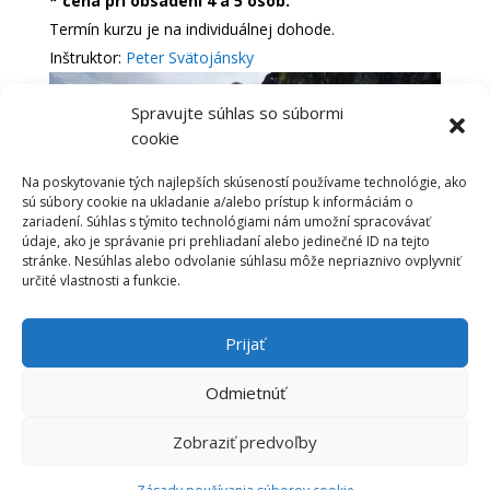
* cena pri obsadení 4 a 5 osôb.
Termín kurzu je na individuálnej dohode.
Inštruktor:
Peter Svätojánsky
Spravujte súhlas so súbormi
cookie
Na poskytovanie tých najlepších skúseností používame technológie, ako
sú súbory cookie na ukladanie a/alebo prístup k informáciám o
zariadení. Súhlas s týmito technológiami nám umožní spracovávať
údaje, ako je správanie pri prehliadaní alebo jedinečné ID na tejto
stránke. Nesúhlas alebo odvolanie súhlasu môže nepriaznivo ovplyvniť
určité vlastnosti a funkcie.
Prijať
Odmietnúť
Objednať
Zobraziť predvoľby
© 2021 www.skialpinizmus.sk